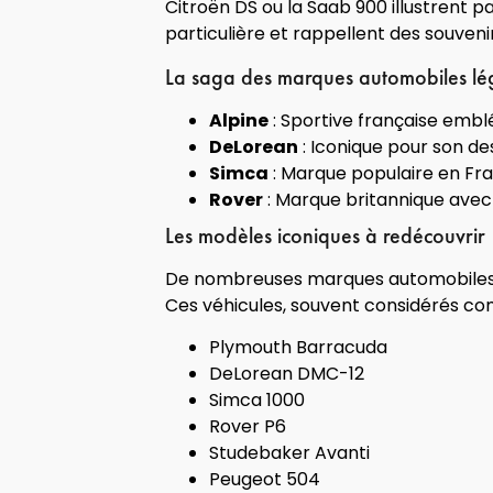
Citroën DS ou la Saab 900 illustrent p
particulière et rappellent des souven
La saga des marques automobiles lé
Alpine
: Sportive française embl
DeLorean
: Iconique pour son des
Simca
: Marque populaire en Fr
Rover
: Marque britannique avec
Les modèles iconiques à redécouvrir
De nombreuses marques automobiles di
Ces véhicules, souvent considérés 
Plymouth Barracuda
DeLorean DMC-12
Simca 1000
Rover P6
Studebaker Avanti
Peugeot 504