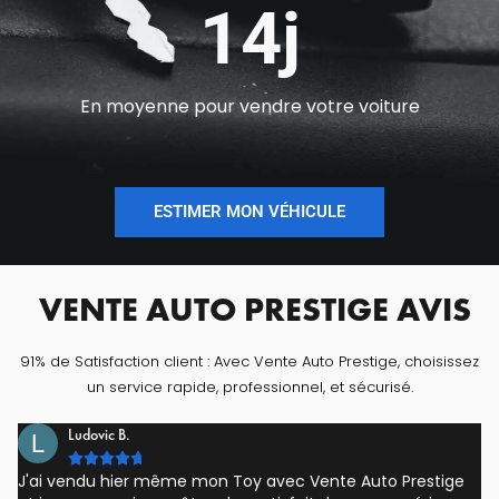
14j
En moyenne pour vendre votre voiture
ESTIMER MON VÉHICULE
VENTE AUTO PRESTIGE AVIS
91% de Satisfaction client : Avec Vente Auto Prestige, choisissez
un service rapide, professionnel, et sécurisé.
Ludovic B.





J'ai vendu hier même mon Toy avec Vente Auto Prestige