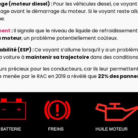
ge (moteur diesel) :
Pour les véhicules diesel, ce voyan
age avant le démarrage du moteur. Si le voyant reste a
me.
ment
:
Il signale que le niveau de liquide de refroidissemen
u moteur
, un problème potentiellement coûteux.
bilité (ESP) :
Ce voyant s’allume lorsqu’il y a un problè
la voiture à
maintenir sa trajectoire
dans des conditions
rs précieux pour les conducteurs, car ils leur permette
e menée par le RAC en 2019 a révélé que
22% des panne