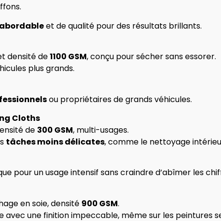
ffons.
 abordable
et de qualité pour des résultats brillants.
et densité de
1100 GSM
, conçu pour sécher sans essorer.
hicules plus grands.
fessionnels
ou propriétaires de grands véhicules.
ng Cloths
densité de
300 GSM
, multi-usages.
es
tâches moins délicates
, comme le nettoyage intérieu
que pour un usage intensif sans craindre d’abîmer les chif
hage en soie, densité
900 GSM
.
 avec une finition impeccable, même sur les peintures se