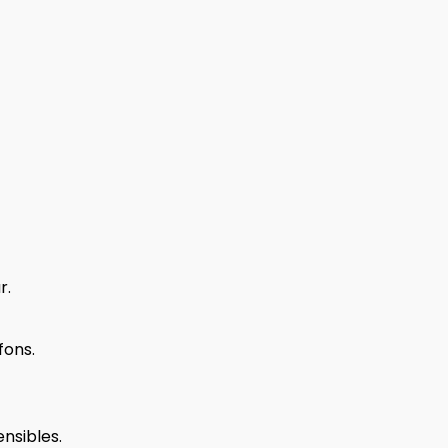
r.
fons.
nsibles.