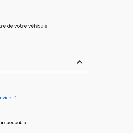
otre de votre véhicule
onvient ?
on impeccable